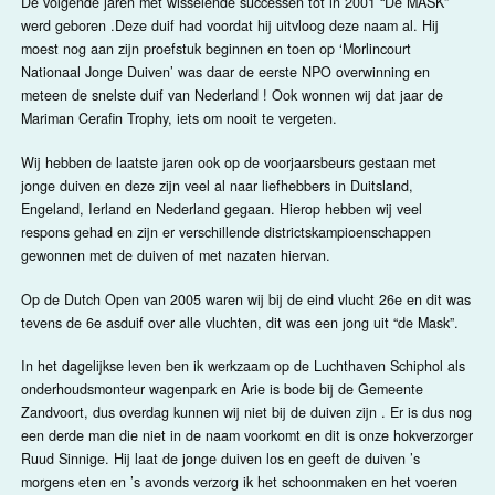
De volgende jaren met wisselende successen tot in 2001 “De MASK”
werd geboren .Deze duif had voordat hij uitvloog deze naam al. Hij
moest nog aan zijn proefstuk beginnen en toen op ‘Morlincourt
Nationaal Jonge Duiven’ was daar de eerste NPO overwinning en
meteen de snelste duif van Nederland ! Ook wonnen wij dat jaar de
Mariman Cerafin Trophy, iets om nooit te vergeten.
Wij hebben de laatste jaren ook op de voorjaarsbeurs gestaan met
jonge duiven en deze zijn veel al naar liefhebbers in Duitsland,
Engeland, Ierland en Nederland gegaan. Hierop hebben wij veel
respons gehad en zijn er verschillende districtskampioenschappen
gewonnen met de duiven of met nazaten hiervan.
Op de Dutch Open van 2005 waren wij bij de eind vlucht 26e en dit was
tevens de 6e asduif over alle vluchten, dit was een jong uit “de Mask”.
In het dagelijkse leven ben ik werkzaam op de Luchthaven Schiphol als
onderhoudsmonteur wagenpark en Arie is bode bij de Gemeente
Zandvoort, dus overdag kunnen wij niet bij de duiven zijn . Er is dus nog
een derde man die niet in de naam voorkomt en dit is onze hokverzorger
Ruud Sinnige. Hij laat de jonge duiven los en geeft de duiven ’s
morgens eten en ’s avonds verzorg ik het schoonmaken en het voeren