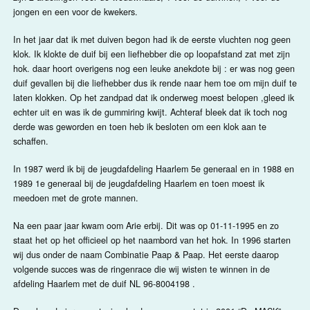
jongen en een voor de kwekers.
In het jaar dat ik met duiven begon had ik de eerste vluchten nog geen
klok. Ik klokte de duif bij een liefhebber die op loopafstand zat met zijn
hok. daar hoort overigens nog een leuke anekdote bij : er was nog geen
duif gevallen bij die liefhebber dus ik rende naar hem toe om mijn duif te
laten klokken. Op het zandpad dat ik onderweg moest belopen ,gleed ik
echter uit en was ik de gummiring kwijt. Achteraf bleek dat ik toch nog
derde was geworden en toen heb ik besloten om een klok aan te
schaffen.
In 1987 werd ik bij de jeugdafdeling Haarlem 5e generaal en in 1988 en
1989 1e generaal bij de jeugdafdeling Haarlem en toen moest ik
meedoen met de grote mannen.
Na een paar jaar kwam oom Arie erbij. Dit was op 01-11-1995 en zo
staat het op het officieel op het naambord van het hok. In 1996 starten
wij dus onder de naam Combinatie Paap & Paap. Het eerste daarop
volgende succes was de ringenrace die wij wisten te winnen in de
afdeling Haarlem met de duif NL 96-8004198 .