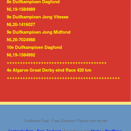
8e Duifkampioen Dagfond
NL19-1584989
9e Duifkampioen Jong Vitesse
NL20-1416027
9e Duifkampioen Jong Midfond
NL20-7024988
10e Duifkampioen Dagfond
NL19-1584992
++++++++++++++++++++++++++++++++++++++
4e Algarve Great Derby eind Race 420 km
+++++++++++++++++++++++++++++++++++++++++++
Combinatie Paap - Paap, Zandvoort Pigeons from the sea
Combinatie Paap – Paap, Zandvoort
| Aangedreven door
Mantra
&
WordPress.